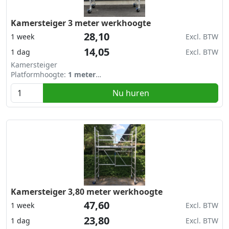
Kamersteiger 3 meter werkhoogte
28,10
1 week
Excl. BTW
14,05
1 dag
Excl. BTW
Kamersteiger
Platformhoogte:
1 meter
Werkhoogte:
3 meter
Nu huren
Afmetingen:
1,90 x 0,75 meter
Past achterin de auto (banken neergeklapt)
Kamersteiger 3,80 meter werkhoogte
47,60
1 week
Excl. BTW
23,80
1 dag
Excl. BTW