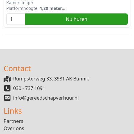
Kamersteiger
Platformhoogte:
1,80 meter
Werkhoogte:
3,80 meter
Nu huren
Afmetingen:
1,90 x 0,75 meter
Past achterin de auto (banken neergeklapt)
Contact
Rumpsterweg 33, 3981 AK Bunnik
030 - 737 1091
info@gereedschapverhuur.nl
Links
Partners
Over ons