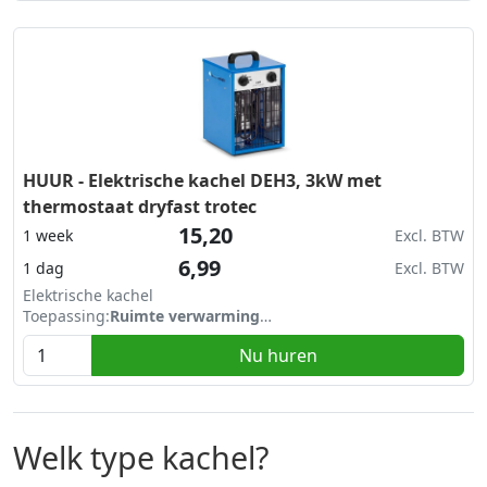
HUUR - Elektrische kachel DEH3, 3kW met
thermostaat dryfast trotec
15,20
1 week
Excl. BTW
6,99
1 dag
Excl. BTW
Elektrische kachel
Toepassing:
Ruimte verwarming
Vermogen stand 1:
1,5 kW
Nu huren
Vermogen stand 2:
3 kW
Met thermostaat
Welk type kachel?