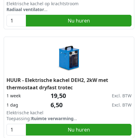
Elektrische kachel op krachtstroom
Radiaal ventilator
Vermogen stand 1:
4,5 kW
Nu huren
Vermogen stand 2:
9 kW
Met thermostaat
HUUR - Elektrische kachel DEH2, 2kW met
thermostaat dryfast trotec
19,50
1 week
Excl. BTW
6,50
1 dag
Excl. BTW
Elektrische kachel
Toepassing:
Ruimte verwarming
Vermogen stand 1:
1 kW
Nu huren
Vermogen stand 2:
2 kW
Met thermostaat