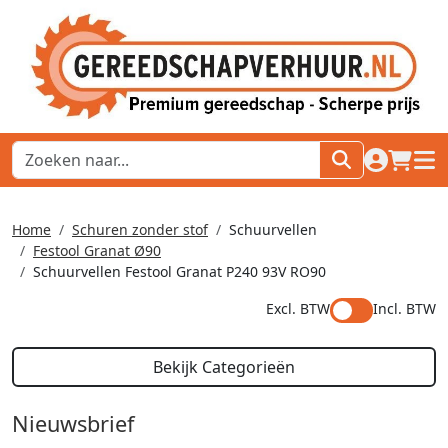
naar acco
winkel
hoof
Home
Schuren zonder stof
Schuurvellen
Festool Granat Ø90
Schuurvellen Festool Granat P240 93V RO90
Excl. BTW
Incl. BTW
Bekijk Categorieën
Nieuwsbrief