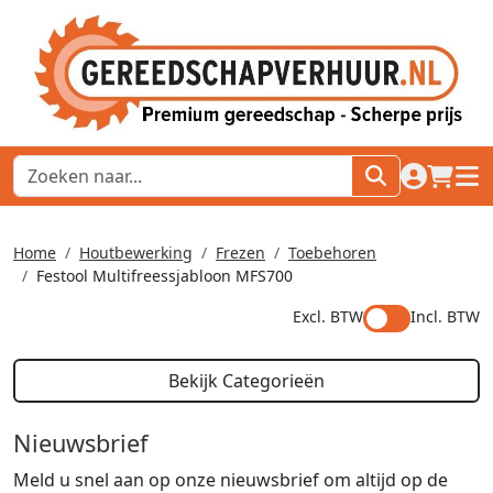
naar acco
winkel
hoof
Home
Houtbewerking
Frezen
Toebehoren
Festool Multifreessjabloon MFS700
Excl. BTW
Incl. BTW
Bekijk Categorieën
Nieuwsbrief
Meld u snel aan op onze nieuwsbrief om altijd op de