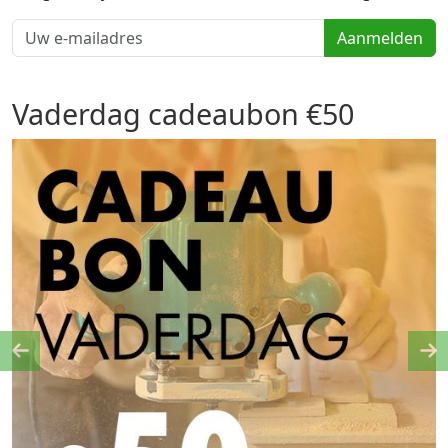
Aanmelden
Vaderdag cadeaubon €50
Previous
Ne