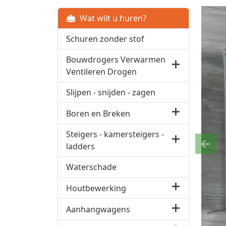
Wat wilt u huren?
Schuren zonder stof
Bouwdrogers Verwarmen
Ventileren Drogen
Slijpen - snijden - zagen
Boren en Breken
Steigers - kamersteigers -
ladders
Previ
Waterschade
Houtbewerking
Aanhangwagens