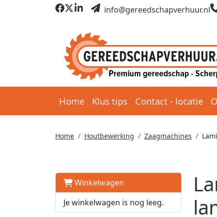
info@gereedschapverhuur.nl
Home
Klus tips
Contact - locatie
O
Home
Houtbewerking
Zaagmachines
Lami
La
Winkelwagen
la
Je winkelwagen is nog leeg.