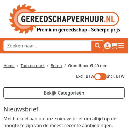
naar acco
winkel
hoof
Home
Tuin en park
Boren
Grondboor Ø 40 mm
Excl. BTW
Incl. BTW
Bekijk Categorieën
Nieuwsbrief
Meld u snel aan op onze nieuwsbrief om altijd op de
hoogte te zijn van de meest recente aanbiedingen.