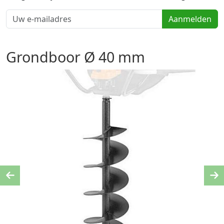
Aanmelden
Grondboor Ø 40 mm
Previous
Ne