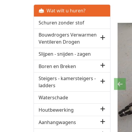
Wat wilt u huren?
Schuren zonder stof
Bouwdrogers Verwarmen
Ventileren Drogen
Slijpen - snijden - zagen
Boren en Breken
Steigers - kamersteigers -
ladders
Previ
Waterschade
Houtbewerking
Aanhangwagens