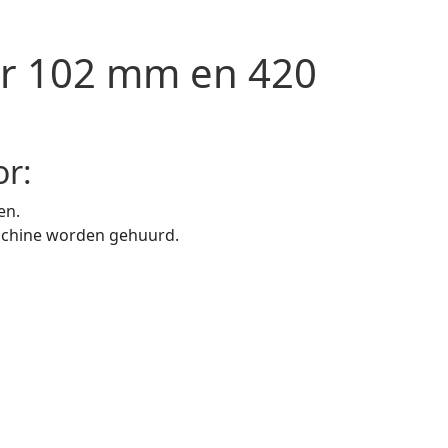
r 102 mm en 420
r:
en.
achine worden gehuurd.