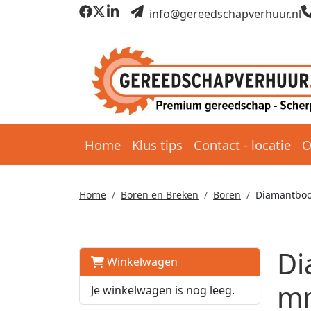
info@gereedschapverhuur.nl
Home
Klus tips
Contact - locatie
O
Home
Boren en Breken
Boren
Diamantboo
Di
Winkelwagen
mm
Je winkelwagen is nog leeg.