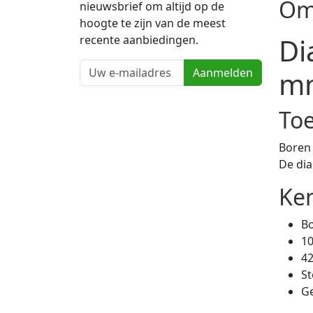
Om
nieuwsbrief om altijd op de
hoogte te zijn van de meest
Di
recente aanbiedingen.
mm
Aanmelden
To
Boren
De di
Ke
Bo
1
4
St
Ge