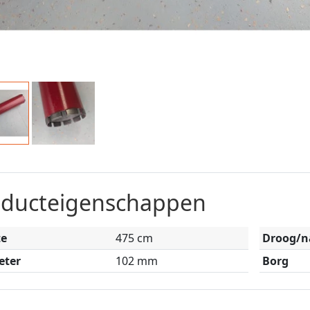
oducteigenschappen
te
475 cm
Droog/n
eter
102 mm
Borg