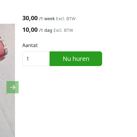
30,00
/
1 week
Excl. BTW
10,00
/
1 dag
Excl. BTW
Aantal:
Nu huren
Next