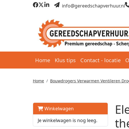
info@gereedschapverhuur.nl
Home
Klus tips
Contact - locatie
O
Home
Bouwdrogers Verwarmen Ventileren Dr
El
Winkelwagen
th
Je winkelwagen is nog leeg.