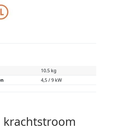
10.5 kg
en
4,5 / 9 kW
p krachtstroom