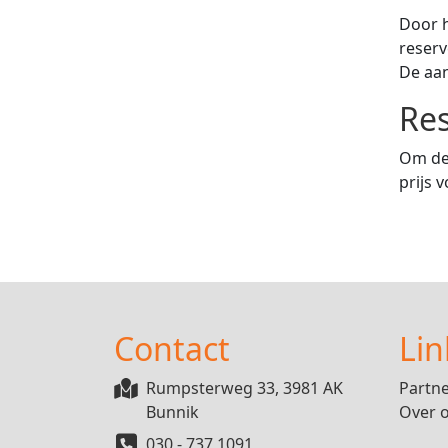
Door h
reserv
De aan
Res
Om de 
prijs v
Contact
Lin
Rumpsterweg 33, 3981 AK
Partn
Bunnik
Over 
030 - 737 1091