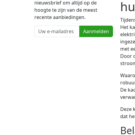
hu
nieuwsbrief om altijd op de
hoogte te zijn van de meest
recente aanbiedingen.
Tijden
Het ka
Aanmelden
elektr
ingeze
met e
Door d
stroo
Waarom
robuus
De kac
verwa
Deze k
dat he
Bel