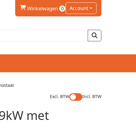
winkelwagen
Account
Winkelwagen
0
mostaat
Excl. BTW
Incl. BTW
/ 9kW met