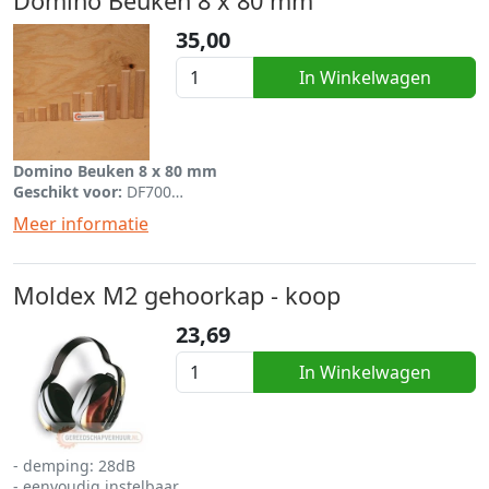
Domino Beuken 8 x 80 mm
35,00
In Winkelwagen
Domino Beuken 8 x 80 mm
Geschikt voor:
DF700
Per stuk mee te bestellen bij de dominofrees
Meer informatie
Moldex M2 gehoorkap - koop
23,69
In Winkelwagen
- demping: 28dB
- eenvoudig instelbaar