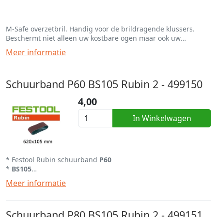
M-Safe overzetbril. Handig voor de brildragende klussers.
Beschermt niet alleen uw kostbare ogen maar ook uw
(lees)bril.
Meer informatie
Schuurband P60 BS105 Rubin 2 - 499150
4,00
In Winkelwagen
* Festool Rubin schuurband
P60
*
BS105
* Per stuk af te nemen
Meer informatie
* Alle schuurvellen uit
eigen
voorraad
Schuurband P80 BS105 Rubin 2 - 499151