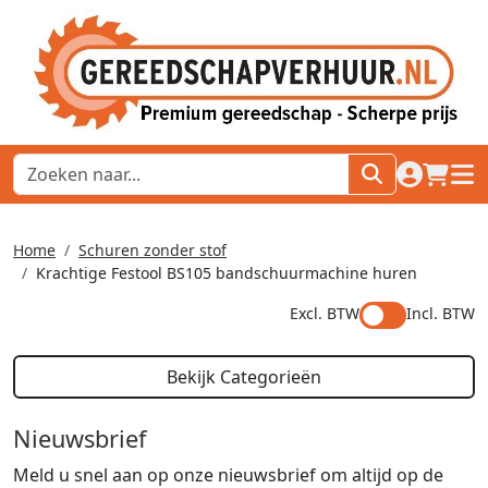
naar acco
winkel
hoof
Home
Schuren zonder stof
Krachtige Festool BS105 bandschuurmachine huren
Excl. BTW
Incl. BTW
Bekijk Categorieën
Nieuwsbrief
Meld u snel aan op onze nieuwsbrief om altijd op de