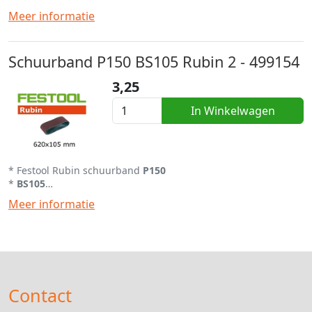
* Per stuk af te nemen
Meer informatie
* Alle schuurvellen uit
eigen
voorraad
Schuurband P150 BS105 Rubin 2 - 499154
3,25
In Winkelwagen
* Festool Rubin schuurband
P150
*
BS105
* Per stuk af te nemen
Meer informatie
* Alle schuurvellen uit
eigen
voorraad
Contact