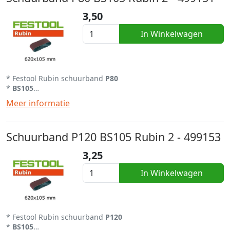
3,50
In Winkelwagen
* Festool Rubin schuurband
P80
*
BS105
* Per stuk af te nemen
Meer informatie
* Alle schuurvellen uit
eigen
voorraad
Schuurband P120 BS105 Rubin 2 - 499153
3,25
In Winkelwagen
* Festool Rubin schuurband
P120
*
BS105