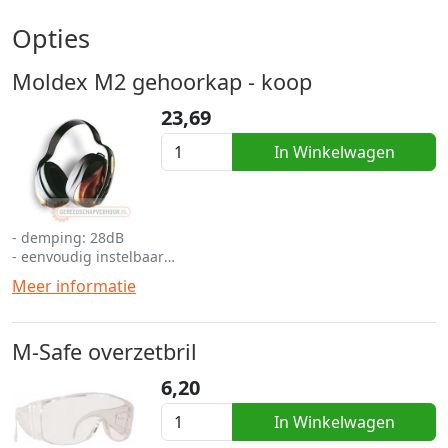
Opties
Moldex M2 gehoorkap - koop
23,69
In Winkelwagen
- demping: 28dB
- eenvoudig instelbaar
- laaggewicht met hoog draagcomfort
Meer informatie
- betreft een koop product
M-Safe overzetbril
6,20
In Winkelwagen