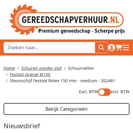
naar acco
winkel
hoof
Home
Schuren zonder stof
Schuurvellen
Festool Granat Ø150
Steunschijf Festool Rotex 150 mm - medium - 202461
Excl. BTW
Incl. BTW
Bekijk Categorieën
Nieuwsbrief