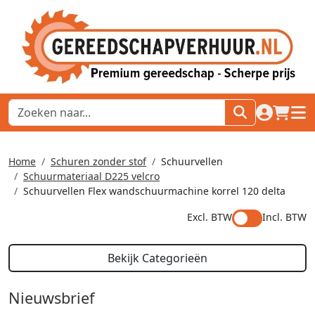
naar acco
winkel
hoof
Home
Schuren zonder stof
Schuurvellen
Schuurmateriaal D225 velcro
Schuurvellen Flex wandschuurmachine korrel 120 delta
Excl. BTW
Incl. BTW
Bekijk Categorieën
Nieuwsbrief