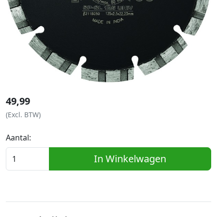
49,99
(Excl. BTW)
Aantal:
In Winkelwagen