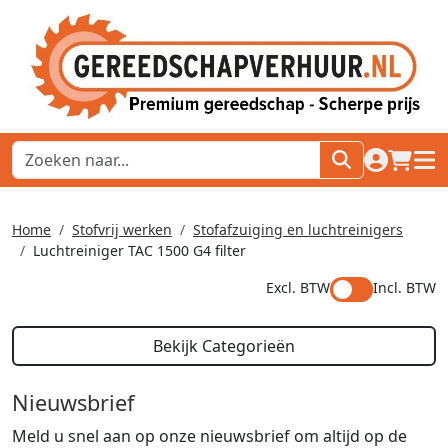
naar acco
winkel
hoof
Home
Stofvrij werken
Stofafzuiging en luchtreinigers
Luchtreiniger TAC 1500 G4 filter
Excl. BTW
Incl. BTW
Bekijk Categorieën
Nieuwsbrief
Meld u snel aan op onze nieuwsbrief om altijd op de