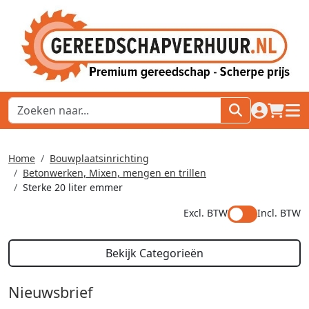
naar acco
winkel
hoof
Home
Bouwplaatsinrichting
Betonwerken, Mixen, mengen en trillen
Sterke 20 liter emmer
Excl. BTW
Incl. BTW
Bekijk Categorieën
Nieuwsbrief