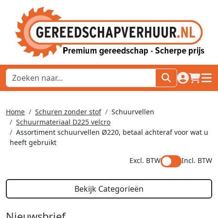
naar acco
winkel
hoof
Home
Schuren zonder stof
Schuurvellen
Schuurmateriaal D225 velcro
Assortiment schuurvellen Ø220, betaal achteraf voor wat u
heeft gebruikt
Excl. BTW
Incl. BTW
Bekijk Categorieën
Nieuwsbrief