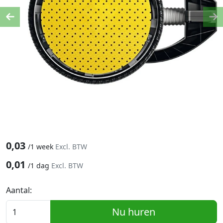
Previous
Ne
0,03
/
1 week
Excl. BTW
0,01
/
1 dag
Excl. BTW
Aantal:
Nu huren