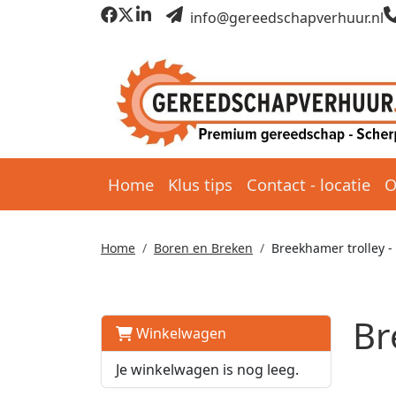
info@gereedschapverhuur.nl
Home
Klus tips
Contact - locatie
O
Home
Boren en Breken
Breekhamer trolley -
Br
Winkelwagen
Je winkelwagen is nog leeg.