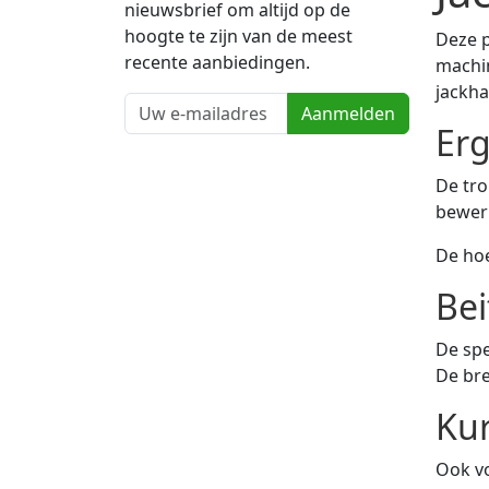
nieuwsbrief om altijd op de
hoogte te zijn van de meest
Deze p
recente aanbiedingen.
machin
jackha
Aanmelden
Er
De tro
bewer
De hoe
Bei
De spe
De bre
Kur
Ook vo