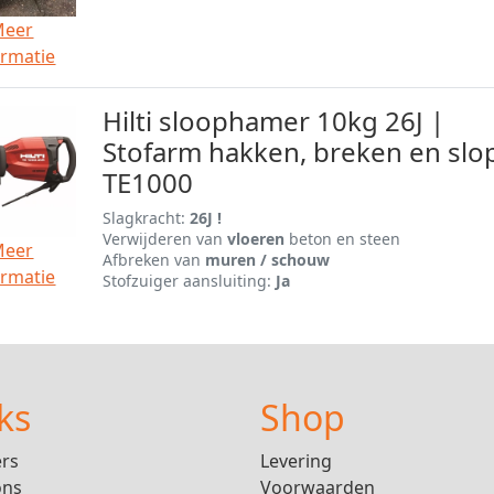
Meer
ormatie
Hilti sloophamer 10kg 26J |
Stofarm hakken, breken en slo
TE1000
Slagkracht:
26J !
Verwijderen van
vloeren
beton en steen
Meer
Afbreken van
muren / schouw
ormatie
Stofzuiger aansluiting:
Ja
ks
Shop
ers
Levering
ons
Voorwaarden