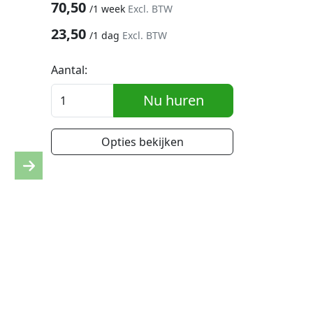
70,50
/
1 week
Excl. BTW
23,50
/
1 dag
Excl. BTW
Aantal:
Nu huren
Opties bekijken
Next