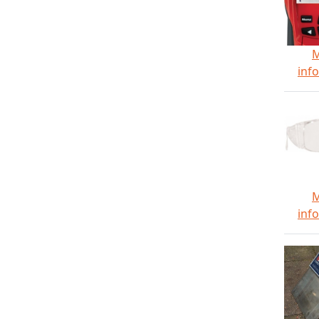
inf
inf