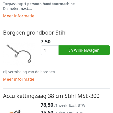
Toepassing:
1 persoon handboormachine
Diameter:
n.v.t.
Lengte:
450 mm
Meer informatie
Borgpen grondboor Stihl
7,50
In Winkelwagen
Bij vermissing van de borgpen
Meer informatie
Accu kettingzaag 38 cm Stihl MSE-300
76,50
/1 week
Excl. BTW
25,50
/1 dag
Excl. BTW