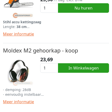
Nu huren
Stihl accu kettingzaag
Lengte:
38 cm
Vermogen:
2,5 kW
Prijs is exclusief ketting
Meer informatie
Moldex M2 gehoorkap - koop
23,69
In Winkelwagen
- demping: 28dB
- eenvoudig instelbaar
- laaggewicht met hoog draagcomfort
Meer informatie
- betreft een koop product