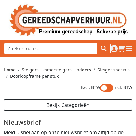
naar acco
winkel
hoof
Home
Steigers - kamersteigers - ladders
Steiger specials
Doorloopframe per stuk
Excl. BTW
Incl. BTW
Bekijk Categorieën
Nieuwsbrief
Meld u snel aan op onze nieuwsbrief om altijd op de