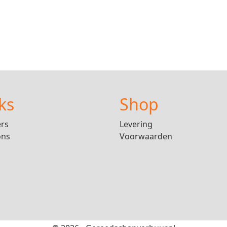
ks
Shop
ers
Levering
ons
Voorwaarden