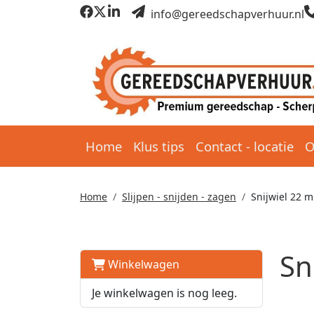
info@gereedschapverhuur.nl
Home
Klus tips
Contact - locatie
O
Home
Slijpen - snijden - zagen
Snijwiel 22 m
Sn
Winkelwagen
Je winkelwagen is nog leeg.