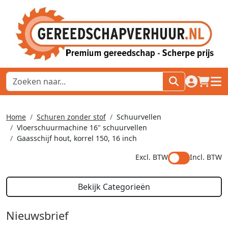
naar acco
winkel
hoof
Home
Schuren zonder stof
Schuurvellen
Vloerschuurmachine 16" schuurvellen
Gaasschijf hout, korrel 150, 16 inch
Excl. BTW
Incl. BTW
Bekijk Categorieën
Nieuwsbrief