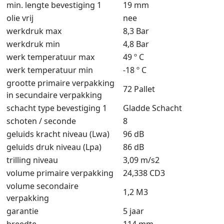
min. lengte bevestiging 1
19 mm
olie vrij
nee
werkdruk max
8,3 Bar
werkdruk min
4,8 Bar
werk temperatuur max
49 º C
werk temperatuur min
-18 º C
grootte primaire verpakking
72 Pallet
in secundaire verpakking
schacht type bevestiging 1
Gladde Schacht
schoten / seconde
8
geluids kracht niveau (Lwa)
96 dB
geluids druk niveau (Lpa)
86 dB
trilling niveau
3,09 m/s2
volume primaire verpakking
24,338 CD3
volume secondaire
1,2 M3
verpakking
garantie
5 jaar
breedte
114 mm