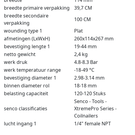
breedte primaire verpakking
39,7 CM
breedte secondaire
100 CM
verpakking
wounding type 1
Plat
afmetingen (LxWxH)
260x114x267 mm
bevestiging lengte 1
19-44 mm
netto gewicht
2,4 kg
werk druk
4.8-8.3 Bar
werk temperatuur range
-18-49 °C
bevestiging diameter 1
2.98-3.14 mm
binnen diameter rol
18-18 mm
belasting capaciteit
120-120 Stuks
Senco - Tools -
senco classificaties
XtremePro Series -
Coilnailers
lucht ingang 1
1/4" female NPT