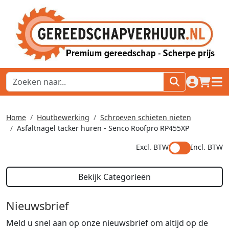
naar acco
winkel
hoof
Home
Houtbewerking
Schroeven schieten nieten
Asfaltnagel tacker huren - Senco Roofpro RP455XP
Excl. BTW
Incl. BTW
Bekijk Categorieën
Nieuwsbrief
Meld u snel aan op onze nieuwsbrief om altijd op de