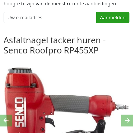
hoogte te zijn van de meest recente aanbiedingen.
Aanmelden
Asfaltnagel tacker huren -
Senco Roofpro RP455XP
Previous
Ne