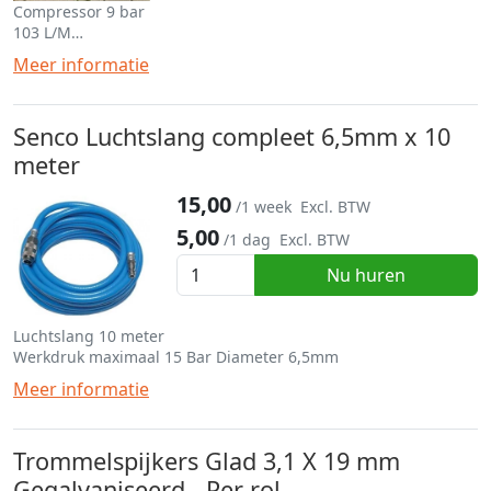
Compressor 9 bar
103 L/M
De draagbare, compacte en krachtige SENCO AC10304
Meer informatie
compressor is de ideale olievrije compressor met een laag
geluidsniveau voor dakonderbouw, asfaltkarton en
gevelbekledingen. Door het verminderde geluidsniveau kunt u
Senco Luchtslang compleet 6,5mm x 10
deze compressor direct op de plaats van gebruik plaatsen!
meter
15,00
/1 week
Excl. BTW
5,00
/1 dag
Excl. BTW
Nu huren
Luchtslang 10 meter
Werkdruk maximaal 15 Bar Diameter 6,5mm
Meer informatie
Trommelspijkers Glad 3,1 X 19 mm
Gegalvaniseerd - Per rol