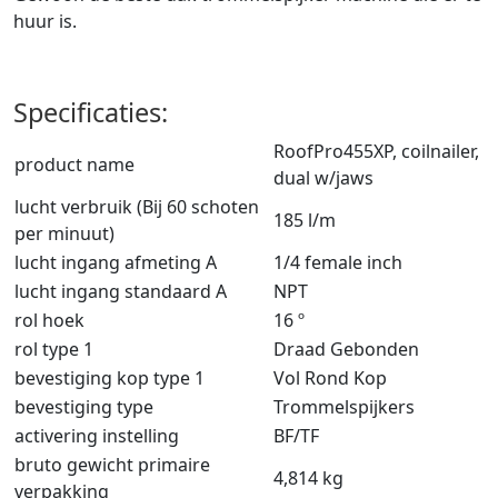
huur is.
Specificaties:
RoofPro455XP, coilnailer,
product name
dual w/jaws
lucht verbruik (Bij 60 schoten
185 l/m
per minuut)
lucht ingang afmeting A
1/4 female inch
lucht ingang standaard A
NPT
rol hoek
16 º
rol type 1
Draad Gebonden
bevestiging kop type 1
Vol Rond Kop
bevestiging type
Trommelspijkers
activering instelling
BF/TF
bruto gewicht primaire
4,814 kg
verpakking