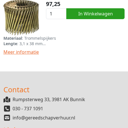
97,25
In Winkelwagen
Materiaal
: Trommelspijkers
Lengte
: 3,1 x 38 mm
Eenheid
: Per box van 5400
Meer informatie
Contact
Rumpsterweg 33, 3981 AK Bunnik
030 - 737 1091
info@gereedschapverhuur.nl