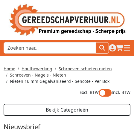
naar acco
winkel
hoof
Home
Houtbewerking
Schroeven schieten nieten
Schroeven - Nagels - Nieten
Nieten 16 mm Gegalvaniseerd - Sencote - Per Box
Excl. BTW
Incl. BTW
Bekijk Categorieën
Nieuwsbrief