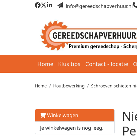
info@gereedschapverhuur.nl
Home
Klus tips
Contact - locatie
O
Home
Houtbewerking
Schroeven schieten ni
Ni
Winkelwagen
Pe
Je winkelwagen is nog leeg.