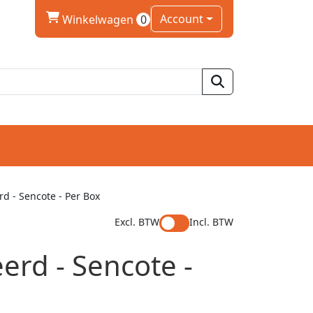
winkelwagen
Account
Winkelwagen
0
d - Sencote - Per Box
Excl. BTW
Incl. BTW
rd - Sencote -