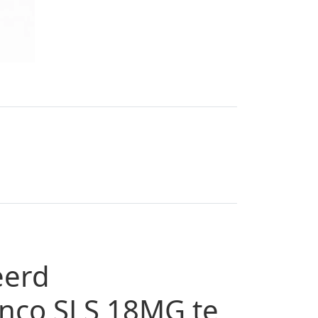
eerd
nco SLS 18MG te