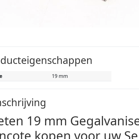
oducteigenschappen
e
19 mm
schrijving
eten 19 mm Gegalvanis
ncote kopen voor uw Se