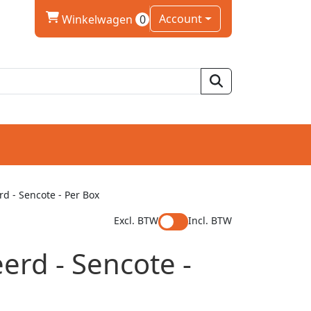
winkelwagen
Account
Winkelwagen
0
d - Sencote - Per Box
Excl. BTW
Incl. BTW
rd - Sencote -