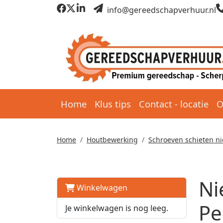
info@gereedschapverhuur.nl
Home
Klus tips
Contact - locatie
O
Home
Houtbewerking
Schroeven schieten ni
Ni
Winkelwagen
Pe
Je winkelwagen is nog leeg.