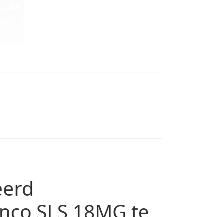
eerd
nco SLS 18MG te