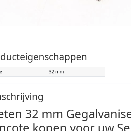
oducteigenschappen
e
32 mm
schrijving
eten 32 mm Gegalvanis
ncote kopen voor uw Se