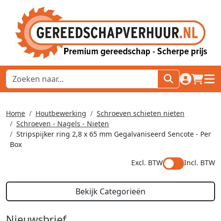
naar acco
winkel
hoof
Home
Houtbewerking
Schroeven schieten nieten
Schroeven - Nagels - Nieten
Stripspijker ring 2,8 x 65 mm Gegalvaniseerd Sencote - Per
Box
Excl. BTW
Incl. BTW
Bekijk Categorieën
Nieuwsbrief