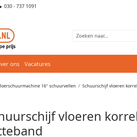
030 - 737 1091
ver ons
Vacatures
loerschuurmachine 16" schuurvellen
Schuurschijf vloeren korrel
huurschijf vloeren korrel
itteband