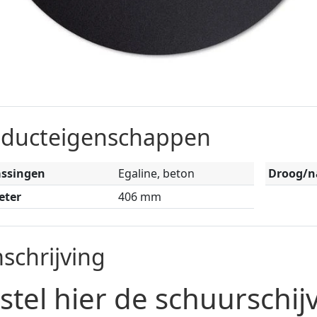
oducteigenschappen
assingen
Egaline, beton
Droog/n
eter
406 mm
schrijving
stel hier de schuurschi