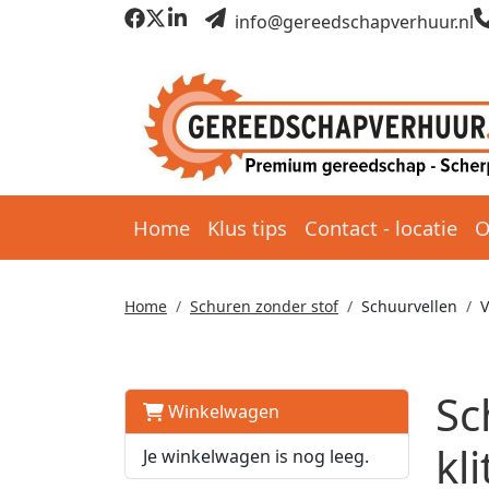
info@gereedschapverhuur.nl
Home
Klus tips
Contact - locatie
O
Home
Schuren zonder stof
Schuurvellen
V
Sc
Winkelwagen
kl
Je winkelwagen is nog leeg.