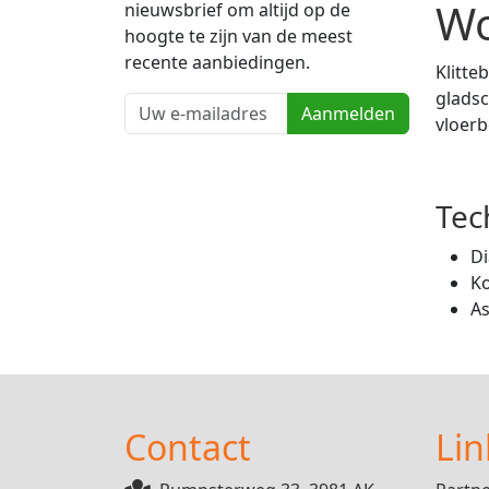
Wo
nieuwsbrief om altijd op de
hoogte te zijn van de meest
recente aanbiedingen.
Klitte
gladsc
Aanmelden
vloer
Tec
D
Ko
A
Contact
Lin