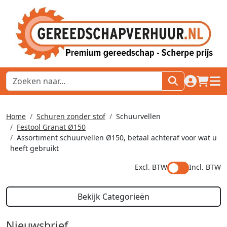
naar acco
winkel
hoof
Home
Schuren zonder stof
Schuurvellen
Festool Granat Ø150
Assortiment schuurvellen Ø150, betaal achteraf voor wat u
heeft gebruikt
Excl. BTW
Incl. BTW
Bekijk Categorieën
Nieuwsbrief