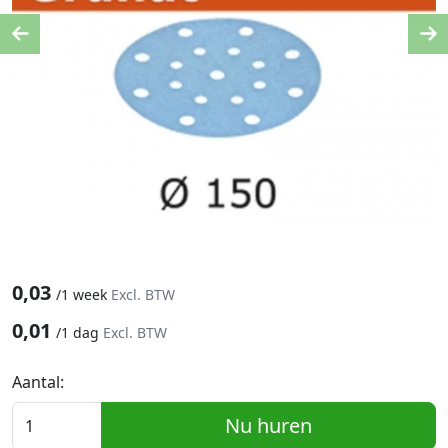
Previous
Ne
0,03
/
1 week
Excl. BTW
0,01
/
1 dag
Excl. BTW
Aantal:
Nu huren