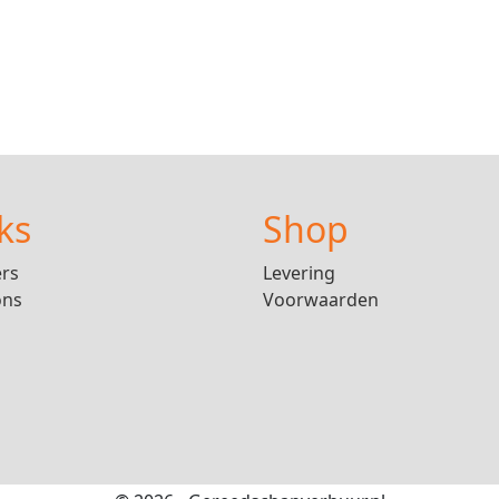
ks
Shop
ers
Levering
ons
Voorwaarden