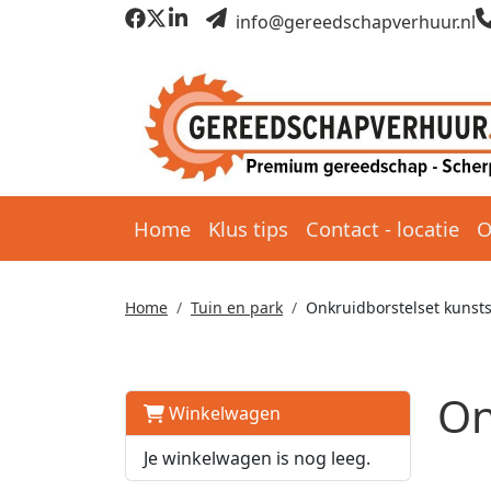
info@gereedschapverhuur.nl
Home
Klus tips
Contact - locatie
O
Home
Tuin en park
Onkruidborstelset kunsts
On
Winkelwagen
Je winkelwagen is nog leeg.