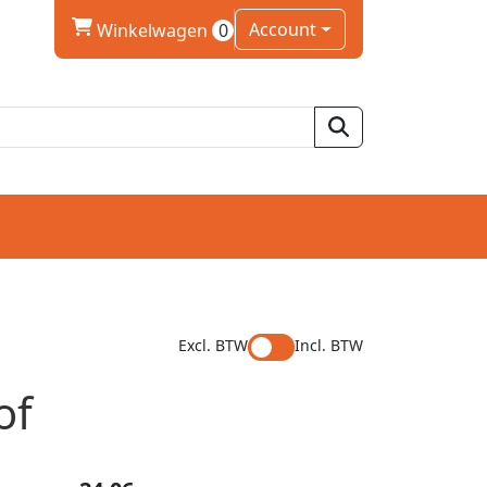
winkelwagen
Account
Winkelwagen
0
Excl. BTW
Incl. BTW
of