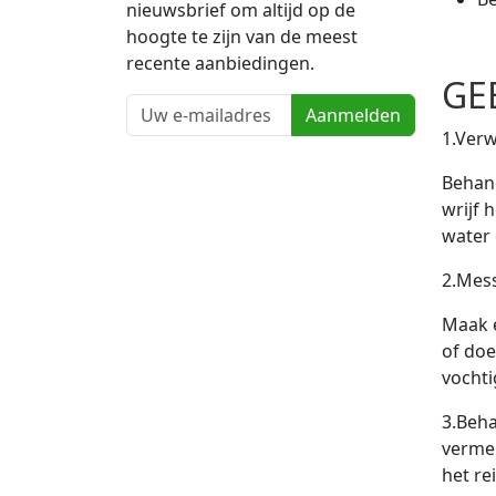
nieuwsbrief om altijd op de
hoogte te zijn van de meest
recente aanbiedingen.
GE
Aanmelden
1.Verw
Behand
wrijf 
water 
2.Mess
Maak e
of doe
vochti
3.Beha
vermel
het re