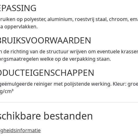
EPASSING
ruiken op polyester, aluminium, roestvrij staal, chroom, emai
a oppervlakken.
BRUIKSVOORWAARDEN
 in de richting van de structuur wrijven om eventuele kras
orgsmaatregelen welke op de verpakking staan.
ODUCTEIGENSCHAPPEN
geëmulgeerde reiniger met polijstende werking. Kleur: groe
 g/cm³
schikbare bestanden
ligheidsinformatie