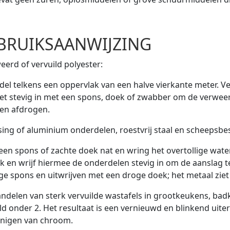
BRUIKSAANWIJZING
eerd of vervuild polyester:
el telkens een oppervlak van een halve vierkante meter. V
het stevig in met een spons, doek of zwabber om de verwee
en afdrogen.
ing of aluminium onderdelen, roestvrij staal en scheepsbes
en spons of zachte doek nat en wring het overtollige wate
k en wrijf hiermee de onderdelen stevig in om de aanslag 
ge spons en uitwrijven met een droge doek; het metaal ziet 
ndelen van sterk vervuilde wastafels in grootkeukens, ba
d onder 2. Het resultaat is een vernieuwd en blinkend uiter
inigen van chroom.