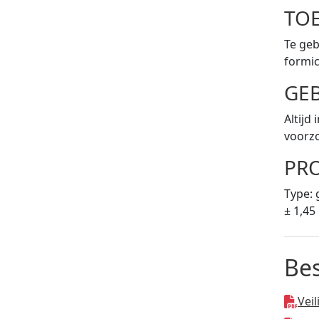
TO
Te geb
formic
GE
Altijd
voorz
PR
Type: 
± 1,45
Be
Vei