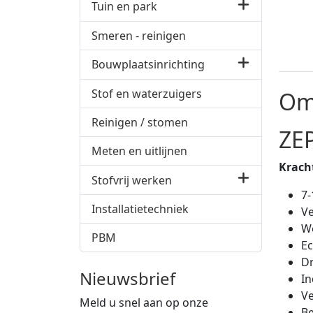
Tuin en park
Smeren - reinigen
Bouwplaatsinrichting
Stof en waterzuigers
Om
Reinigen / stomen
ZEP
Meten en uitlijnen
Kracht
Stofvrij werken
7-
Installatietechniek
Ve
We
PBM
Ec
Dr
Nieuwsbrief
In
Ve
Meld u snel aan op onze
Be