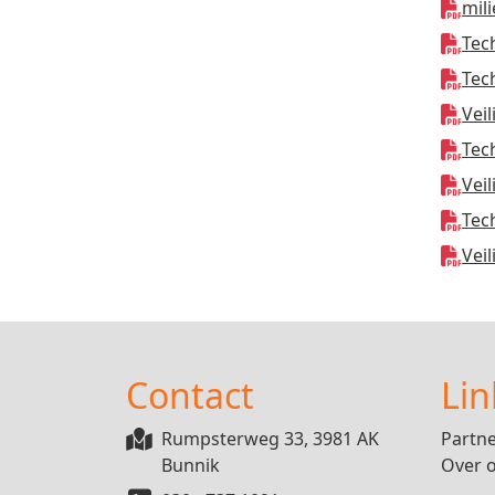
mil
Tec
Tec
Vei
Tec
Vei
Tec
Vei
Contact
Lin
Rumpsterweg 33, 3981 AK
Partn
Bunnik
Over 