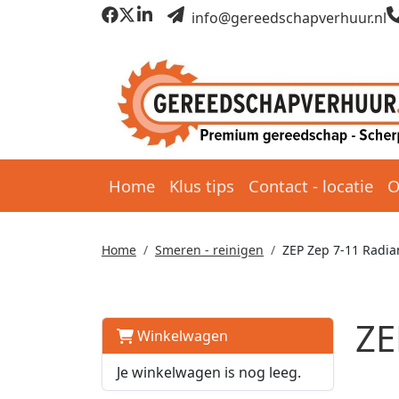
info@gereedschapverhuur.nl
Home
Klus tips
Contact - locatie
O
Home
Smeren - reinigen
ZEP Zep 7-11 Radian
ZE
Winkelwagen
Je winkelwagen is nog leeg.