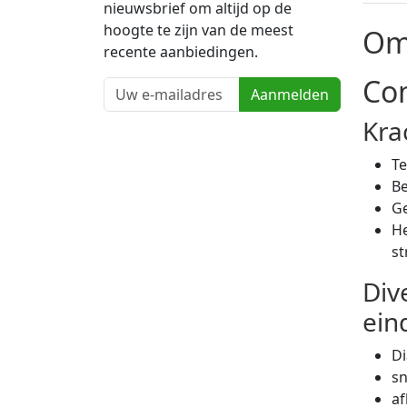
nieuwsbrief om altijd op de
hoogte te zijn van de meest
Om
recente aanbiedingen.
Com
Aanmelden
Kra
Te
Be
Ge
He
s
Div
ein
Di
sn
af