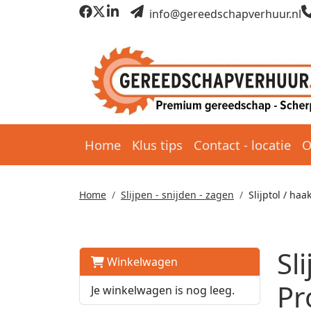
info@gereedschapverhuur.nl
Home
Klus tips
Contact - locatie
O
Home
Slijpen - snijden - zagen
Slijptol / ha
Sl
Winkelwagen
Pr
Je winkelwagen is nog leeg.