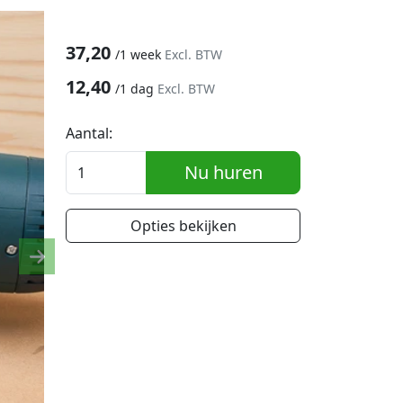
37,20
/
1 week
Excl. BTW
12,40
/
1 dag
Excl. BTW
Aantal:
Nu huren
Opties bekijken
Next