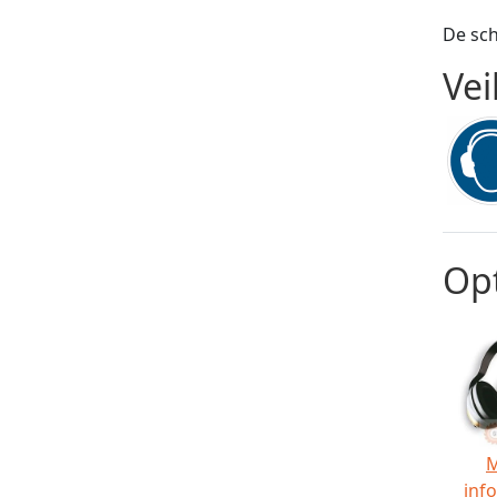
De sch
Vei
Opt
inf