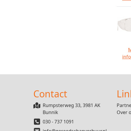
inf
Contact
Lin
Rumpsterweg 33, 3981 AK
Partn
Bunnik
Over 
030 - 737 1091
info@gereedschapverhuur.nl