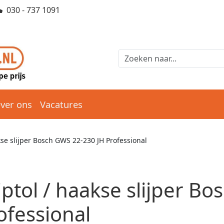
030 - 737 1091
ver ons
Vacatures
akse slijper Bosch GWS 22-230 JH Professional
ijptol / haakse slijper B
ofessional