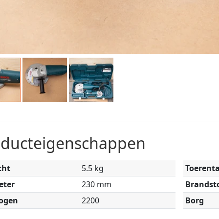
oducteigenschappen
cht
5.5 kg
Toerenta
eter
230 mm
Brandst
ogen
2200
Borg