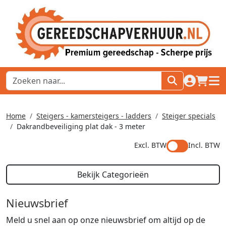
naar acco
winkel
hoof
Home
Steigers - kamersteigers - ladders
Steiger specials
Dakrandbeveiliging plat dak - 3 meter
Excl. BTW
Incl. BTW
Bekijk Categorieën
Nieuwsbrief
Meld u snel aan op onze nieuwsbrief om altijd op de