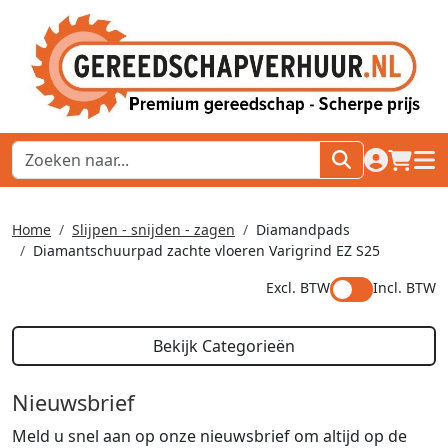
naar acco
winkel
hoof
Home
Slijpen - snijden - zagen
Diamandpads
Diamantschuurpad zachte vloeren Varigrind EZ S25
Excl. BTW
Incl. BTW
Bekijk Categorieën
Nieuwsbrief
Meld u snel aan op onze nieuwsbrief om altijd op de