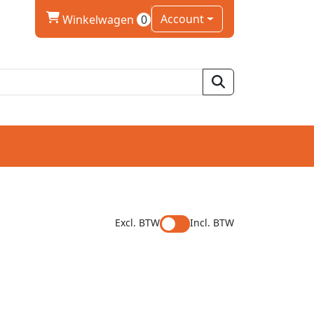
winkelwagen
Account
Winkelwagen
0
Excl. BTW
Incl. BTW