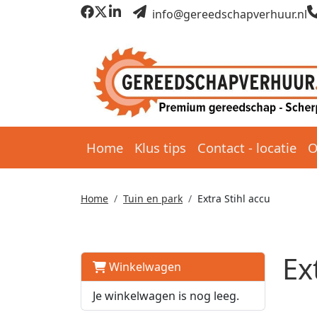
info@gereedschapverhuur.nl
Home
Klus tips
Contact - locatie
O
Home
Tuin en park
Extra Stihl accu
Ex
Winkelwagen
Je winkelwagen is nog leeg.