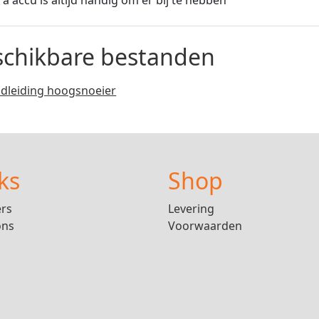
schikbare bestanden
dleiding hoogsnoeier
ks
Shop
ers
Levering
ons
Voorwaarden