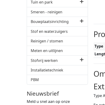
Tuin en park
Smeren - reinigen
Bouwplaatsinrichting
Stof en waterzuigers
Pr
Reinigen / stomen
Type
Meten en uitlijnen
Leng
Stofvrij werken
Installatietechniek
Om
PBM
Ext
Nieuwsbrief
Type 
Meld u snel aan op onze
En ext