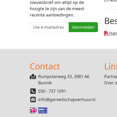
nieuwsbrief om altijd op de
hoogte te zijn van de meest
recente aanbiedingen.
Be
Aanmelden
Han
Contact
Lin
Rumpsterweg 33, 3981 AK
Partn
Bunnik
Over 
030 - 737 1091
info@gereedschapverhuur.nl