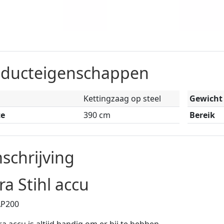
oducteigenschappen
Kettingzaag op steel
Gewicht
te
390 cm
Bereik
schrijving
ra Stihl accu
AP200
ra accu is altijd handig om er bij te hebben