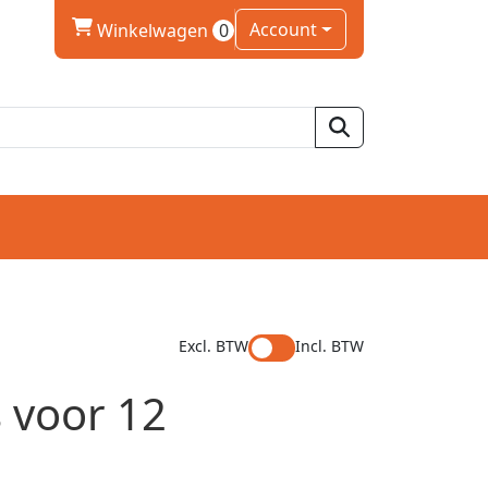
winkelwagen
Account
Winkelwagen
0
Excl. BTW
Incl. BTW
 voor 12