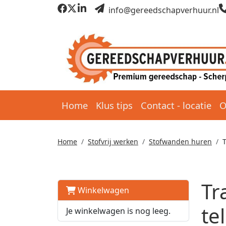
info@gereedschapverhuur.nl
Home
Klus tips
Contact - locatie
O
Home
Stofvrij werken
Stofwanden huren
Tr
Winkelwagen
te
Je winkelwagen is nog leeg.