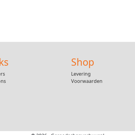
ks
Shop
ers
Levering
ons
Voorwaarden