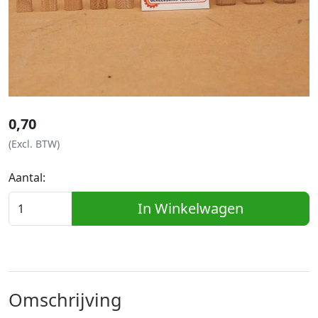
0,70
(Excl. BTW)
Aantal:
In Winkelwagen
Omschrijving