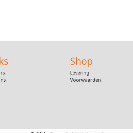
ks
Shop
ers
Levering
ons
Voorwaarden