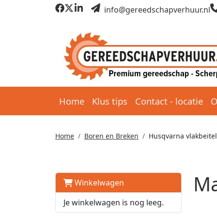
info@gereedschapverhuur.nl
Home
Klus tips
Contact - locatie
O
Home
Boren en Breken
Husqvarna vlakbeite
Ma
Winkelwagen
Je winkelwagen is nog leeg.