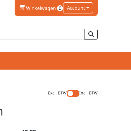
winkelwagen
Account
Winkelwagen
0
Excl. BTW
Incl. BTW
m