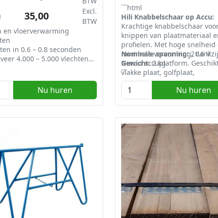
BTW
```html
Excl.
35,00
g
Hili Knabbelschaar op Accu:
BTW
Krachtige knabbelschaar voor
n en vloerverwarming
knippen van plaatmateriaal e
ten
profielen. Met hoge snelheid
ten in 0.6 – 0.8 seconden
minimale vervorming, dankzij
Nominale spanning:
21.6 V
eer 4.000 – 5.000 vlechten
Nuron accuplatform. Geschikt
Gewicht:
2 kg
ading
vlakke plaat, golfplaat,
```
eter: tot 40 mm
trapezevormige plaat en C.L.U
Type: RT308-C met 2 x 2Ah accu
Nu huren
Nu huren
profiel.