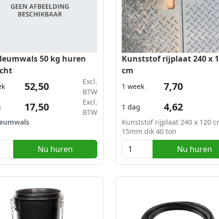
leumwals 50 kg huren
Kunststof rijplaat 240 x 
cht
cm
Excl.
52,50
7,70
ek
1 week
BTW
Excl.
17,50
4,62
g
1 dag
BTW
leumwals
Kunststof rijplaat 240 x 120 
15mm dik 40 ton
Nu huren
Nu huren