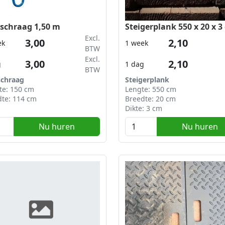
schraag 1,50 m
Steigerplank 550 x 20 x 3
Excl.
3,00
2,10
ek
1 week
BTW
Excl.
3,00
2,10
g
1 dag
BTW
schraag
Steigerplank
te: 150 cm
Lengte: 550 cm
dte: 114 cm
Breedte: 20 cm
Dikte: 3 cm
Nu huren
Nu huren