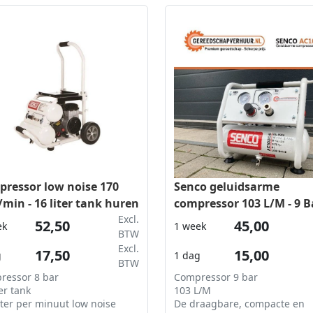
ressor low noise 170
Senco geluidsarme
r/min - 16 liter tank huren
compressor 103 L/M - 9 B
Excl.
52,50
45,00
ek
1 week
BTW
Excl.
17,50
15,00
g
1 dag
BTW
ressor 8 bar
Compressor 9 bar
ter tank
103 L/M
iter per minuut low noise
De draagbare, compacte en