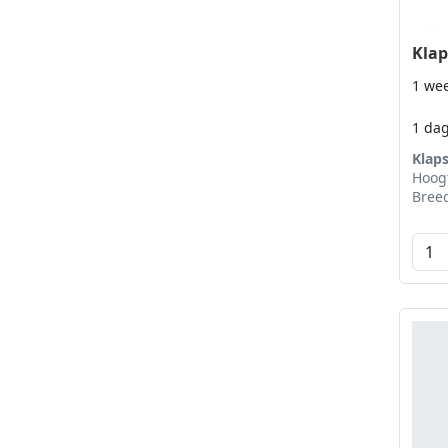
Klap
1 we
1 da
Klap
Hoog
Bree