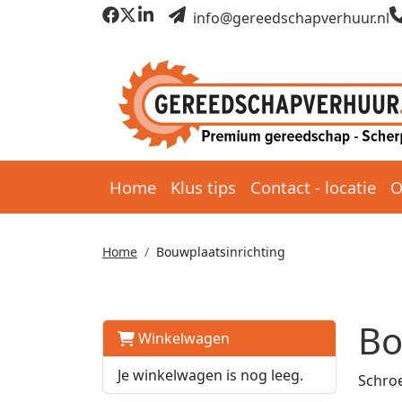
info@gereedschapverhuur.nl
Home
Klus tips
Contact - locatie
O
Home
Bouwplaatsinrichting
Bo
Winkelwagen
Je winkelwagen is nog leeg.
Schroe