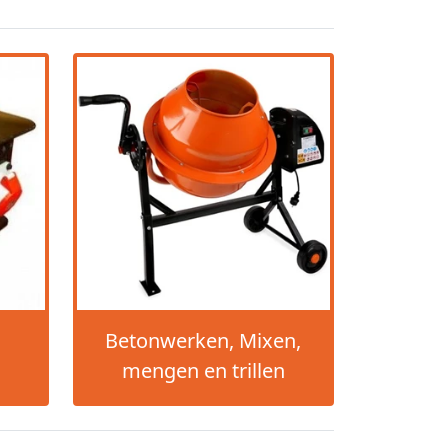
Betonwerken, Mixen,
mengen en trillen