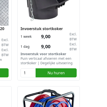
120
Invoerstuk stortkoker
Excl.
9,00
1 week
BTW
Excl.
Excl.
BTW
9,00
1 dag
BTW
Excl.
Invoerstuk voor stortkoker
BTW
Puin verticaal afvoeren met een
cm
stortkoker | Degelijke uitvoering
Nu huren