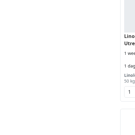
Lino
Utre
1 we
1 da
Lino
50 kg