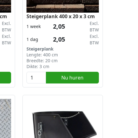
 cm
Steigerplank 400 x 20 x 3 cm
Excl.
Excl.
2,05
1 week
BTW
BTW
Excl.
Excl.
2,05
1 dag
BTW
BTW
Steigerplank
Lengte: 400 cm
Breedte: 20 cm
Dikte: 3 cm
Nu huren