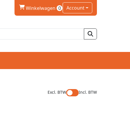
winkelwagen
Account
Winkelwagen
0
Excl. BTW
Incl. BTW