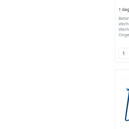
1 da
Beto
vlech
Vlech
Ongev
per l
Diam