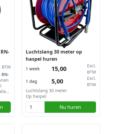
 RN-
Luchtslang 30 meter op
haspel huren
Excl.
l. BTW
15,00
1 week
BTW
 RN-
Excl.
nnen
5,00
1 dag
BTW
l
Luchtslang 30 meter
lle
Op haspel
zijn
en
Nu huren
elen
e
unt u
el in
der