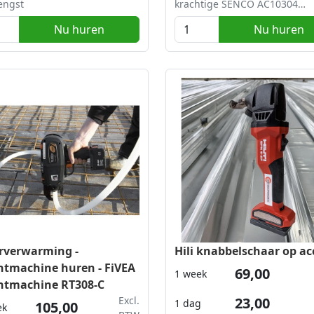
engst
krachtige SENCO AC10304
compressor is de ideale olievr
Nu huren
Nu huren
compressor met een laag
geluidsniveau voor
dakonderbouw, asfaltkarton 
gevelbekledingen. Door het
verminderde geluidsniveau k
deze compressor direct op d
plaats van gebruik plaatsen!
rverwarming -
Hili knabbelschaar op ac
htmachine huren - FiVEA
69,00
1 week
htmachine RT308-C
Excl.
23,00
1 dag
105,00
ek