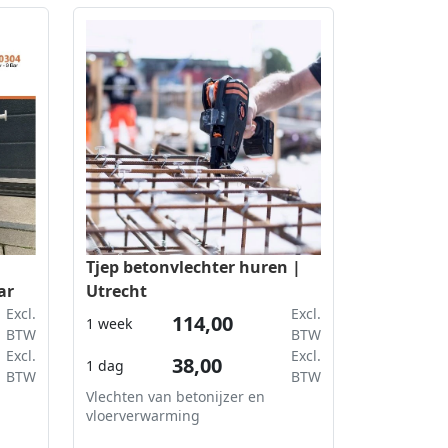
Tjep betonvlechter huren |
ar
Utrecht
Excl.
Excl.
114,00
1 week
BTW
BTW
Excl.
Excl.
38,00
1 dag
BTW
BTW
Vlechten van betonijzer en
vloerverwarming