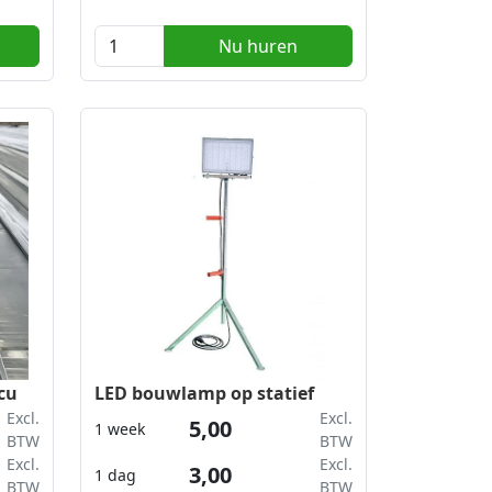
ije
Nu huren
en
unt u
e
cu
LED bouwlamp op statief
Excl.
Excl.
5,00
1 week
BTW
BTW
Excl.
Excl.
3,00
1 dag
BTW
BTW