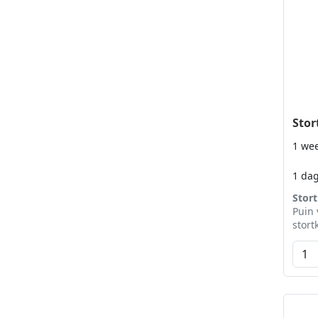
Stor
1 we
1 da
Stor
Puin 
stort