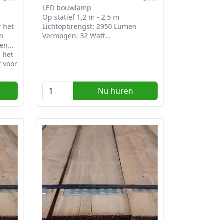
LED bouwlamp
Op statief 1,2 m - 2,5 m
 het
Lichtopbrengst: 2950 Lumen
n
Vermogen: 32 Watt
 en
Kleur: 4000K
 het
Doorlussen mogelijk
 voor
.-
Nu huren