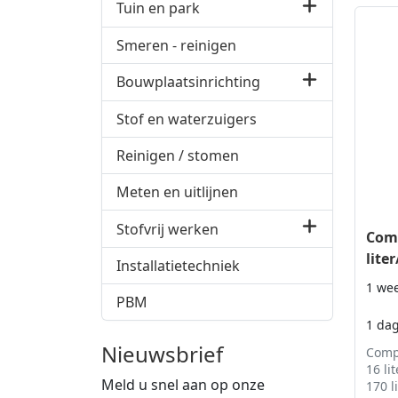
Tuin en park
Smeren - reinigen
Bouwplaatsinrichting
Stof en waterzuigers
Reinigen / stomen
Meten en uitlijnen
Stofvrij werken
Comp
lite
Installatietechniek
1 we
PBM
1 da
Nieuwsbrief
Comp
16 li
Meld u snel aan op onze
170 l