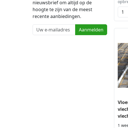
opbr
nieuwsbrief om altijd op de
hoogte te zijn van de meest
recente aanbiedingen.
Aanmelden
Vloe
vlec
vlec
1 we