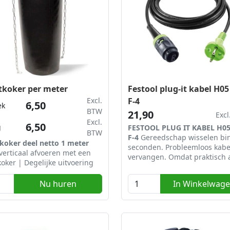
tkoker per meter
Festool plug-it kabel H05
Excl.
F-4
6,50
ek
BTW
21,90
Exc
Excl.
6,50
g
FESTOOL PLUG IT KABEL H05
BTW
F-4
Gereedschap wisselen bi
tkoker deel netto 1 meter
seconden. Probleemloos kabe
verticaal afvoeren met een
vervangen. Omdat praktisch a
koker | Degelijke uitvoering
gereedschappen van Festool 
uitgevoerd met het plug it-
Nu huren
In Winkelwag
systeem, hoeft u bij het wiss
van gereedschap alleen om t
zetten. Zelfs bij kabelbreuk k
eenvoudigweg de nieuwe kab
de machine "pluggen" en ver