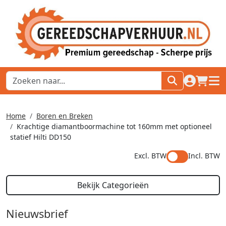
naar acco
winkel
hoof
Home
Boren en Breken
Krachtige diamantboormachine tot 160mm met optioneel
statief Hilti DD150
Excl. BTW
Incl. BTW
Bekijk Categorieën
Nieuwsbrief