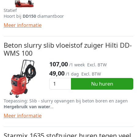
Statief
Hoort bij
DD150
diamantboor
Meer informatie
Beton slurry slib vloeistof zuiger Hilti DD-
WMS 100
107,00
/1 week
Excl. BTW
49,00
/1 dag
Excl. BTW
Nu huren
Toepassing: Slib - slurry opvangen bij beton boren en zagen
Hergebruik van water
Inhoud
: 14 liter, genoeg voor 100 liter boorvloeistof
Meer informatie
Starmix 1635 stofzuiger huren tegen veel