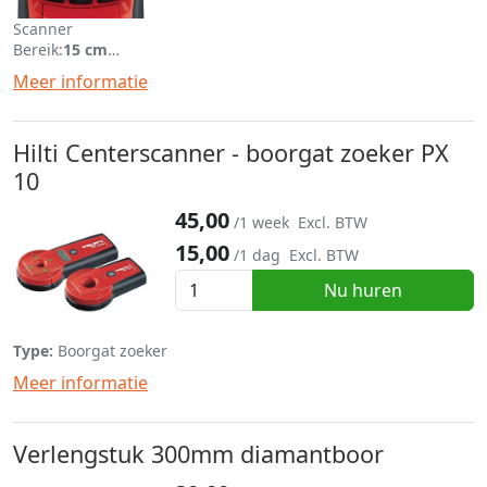
Scanner
Bereik:
15 cm
Detecteerd staal, waterleiding, electrabuizen
Meer informatie
Lege buizen in beton
Hilti Centerscanner - boorgat zoeker PX
10
45,00
/1 week
Excl. BTW
15,00
/1 dag
Excl. BTW
Nu huren
Type:
Boorgat zoeker
Meer informatie
Verlengstuk 300mm diamantboor