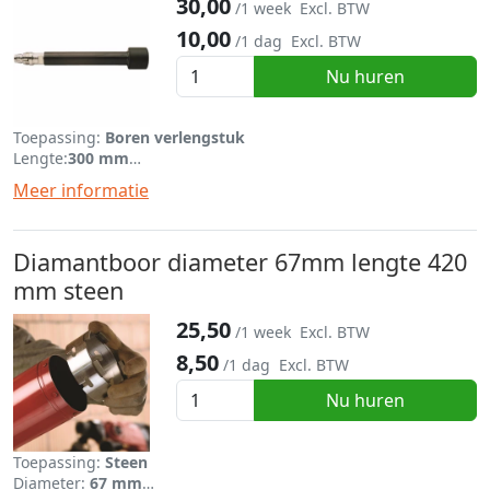
30,00
/1 week
Excl. BTW
10,00
/1 dag
Excl. BTW
Nu huren
Toepassing:
Boren verlengstuk
Lengte:
300 mm
Diameter:
> 72 mm
Meer informatie
Diamantboor diameter 67mm lengte 420
mm steen
25,50
/1 week
Excl. BTW
8,50
/1 dag
Excl. BTW
Nu huren
Toepassing:
Steen
Diameter:
67 mm