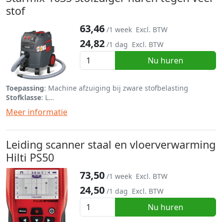
stof
63,46
/1 week
Excl. BTW
24,82
/1 dag
Excl. BTW
Nu huren
Toepassing
: Machine afzuiging bij zware stofbelasting
Stofklasse
: L
Inhoud
: 26 liter
Meer informatie
Autoclean
: JA
Leiding scanner staal en vloerverwarming
Hilti PS50
73,50
/1 week
Excl. BTW
24,50
/1 dag
Excl. BTW
Nu huren