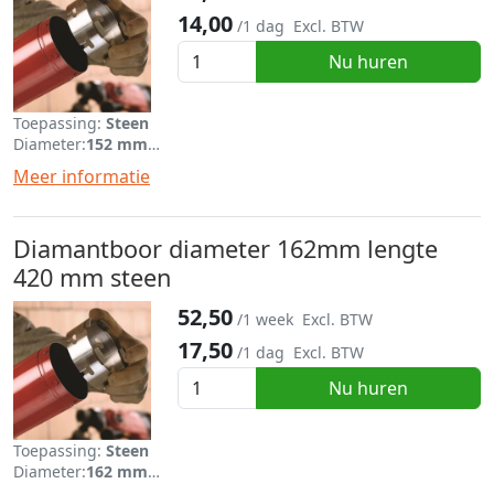
14,00
/1 dag
Excl. BTW
Nu huren
Toepassing:
Steen
Diameter:
152 mm
Lengte:
320 mm
Meer informatie
Diamantboor diameter 162mm lengte
420 mm steen
52,50
/1 week
Excl. BTW
17,50
/1 dag
Excl. BTW
Nu huren
Toepassing:
Steen
Diameter:
162 mm
Lengte:
420 mm