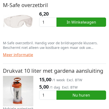
M-Safe overzetbril
6,20
In Winkelwagen
M-Safe overzetbril. Handig voor de brildragende klussers.
Beschermt niet alleen uw kostbare ogen maar ook uw
(lees)bril.
Meer informatie
Drukvat 10 liter met gardena aansluiting
15,00
/1 week
Excl. BTW
5,00
/1 dag
Excl. BTW
Nu huren
Mobiele watertank