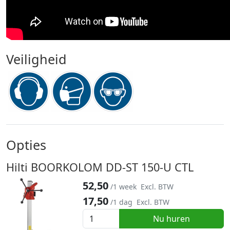
Veiligheid
Opties
Hilti BOORKOLOM DD-ST 150-U CTL
52,50
/1 week
Excl. BTW
17,50
/1 dag
Excl. BTW
Nu huren