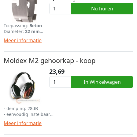
Nu huren
Toepassing:
Beton
Diameter:
22 mm
Lengte:
320 mm
Meer informatie
Moldex M2 gehoorkap - koop
23,69
In Winkelwagen
- demping: 28dB
- eenvoudig instelbaar
- laaggewicht met hoog draagcomfort
Meer informatie
- betreft een koop product