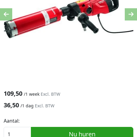
Previous
Ne
109,50
/
1 week
Excl. BTW
36,50
/
1 dag
Excl. BTW
Aantal:
Nu huren